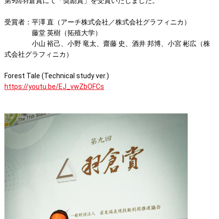
第9回羽倉賞にて「奨励賞」を受賞いたしました。
受賞者：平澤 直（アーチ株式会社／株式会社グラフィニカ）
藤堂 英樹（拓殖大学）
小山 裕己、小野 竜太、齋藤 史、酒井 邦博、小宮 彬広（株
式会社グラフィニカ）
Forest Tale (Technical study ver.)
https://youtu.be/EJ_vwZbOFCs