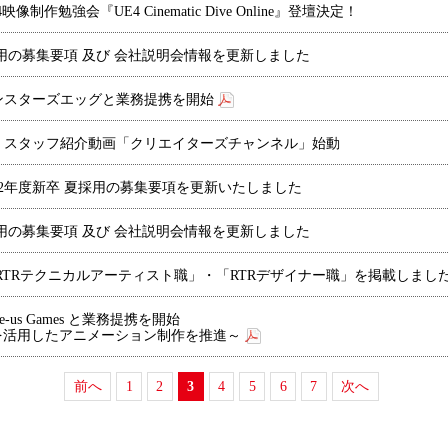
4
映像制作勉強会『
UE4 Cinematic Dive Online
』登壇決定！
秋採用の募集要項 及び 会社説明会情報を更新しました
ンスターズエッグと業務提携を開始
】スタッフ紹介動画「クリエイターズチャンネル」始動
22年度新卒 夏採用の募集要項を更新いたしました
夏採用の募集要項 及び 会社説明会情報を更新しました
RTRテクニカルアーティスト職」・「RTRデザイナー職」を掲載しまし
-us Games と業務提携を開始
ine 4 を活用したアニメーション制作を推進～
前へ
1
2
3
4
5
6
7
次へ